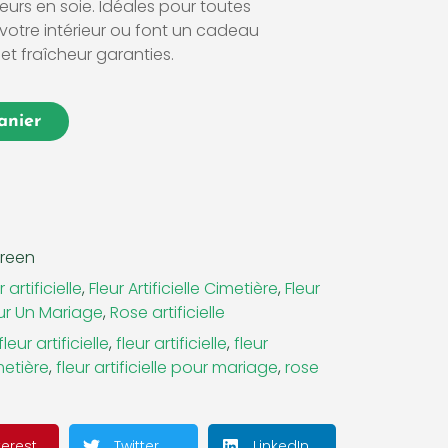
eurs en soie. Idéales pour toutes
 votre intérieur ou font un cadeau
 et fraîcheur garanties.
anier
green
artificielle
,
Fleur Artificielle Cimetière
,
Fleur
Pour Un Mariage
,
Rose artificielle
eur artificielle
,
fleur artificielle
,
fleur
imetière
,
fleur artificielle pour mariage
,
rose
terest
Twitter
LinkedIn