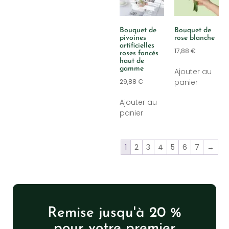
Bouquet de
Bouquet de
pivoines
rose blanche
artificielles
17,88
€
roses foncés
haut de
gamme
Ajouter au
panier
29,88
€
Ajouter au
panier
1
2
3
4
5
6
7
→
Remise jusqu'à 20 %
pour votre premier