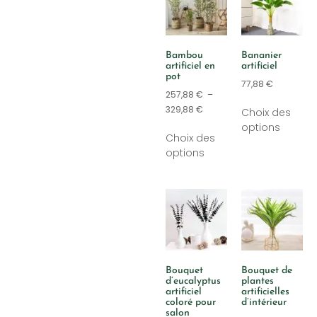
Bambou
Bananier
artificiel en
artificiel
pot
77,88
€
257,88
€
–
329,88
€
Choix des
options
Choix des
options
Bouquet
Bouquet de
d’eucalyptus
plantes
artificiel
artificielles
coloré pour
d’intérieur
salon