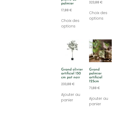
323,88
€
palmier
17,88
€
Choix des
options
Choix des
options
Grand olivier
Grand
artificiel 150
palmier
cm pot noir
artificiel
125cm
233,88
€
71,88
€
Ajouter au
Ajouter au
panier
panier