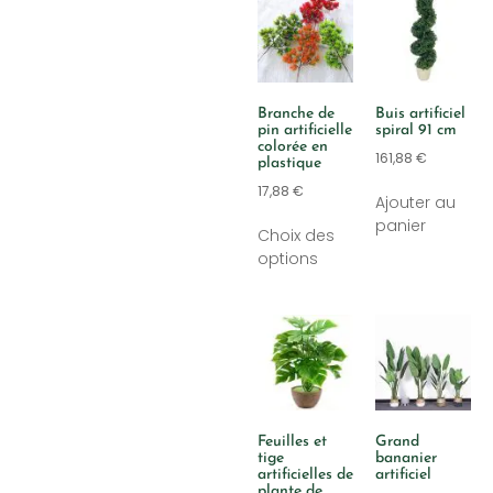
Branche de
Buis artificiel
pin artificielle
spiral 91 cm
colorée en
161,88
€
plastique
17,88
€
Ajouter au
panier
Choix des
options
Feuilles et
Grand
tige
bananier
artificielles de
artificiel
plante de