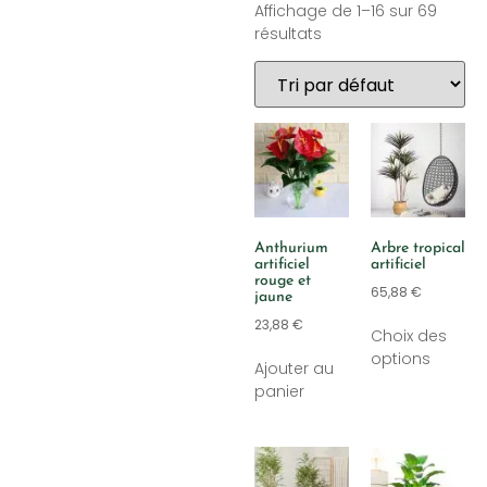
Affichage de 1–16 sur 69
résultats
Anthurium
Arbre tropical
artificiel
artificiel
rouge et
65,88
€
jaune
23,88
€
Choix des
options
Ajouter au
panier