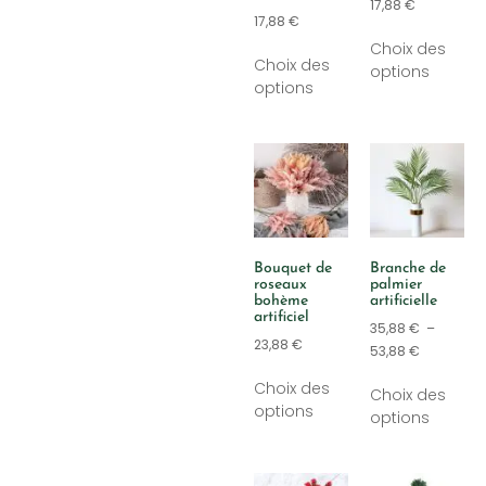
17,88
€
17,88
€
Choix des
Choix des
options
options
Bouquet de
Branche de
roseaux
palmier
bohème
artificielle
artificiel
35,88
€
–
23,88
€
53,88
€
Choix des
Choix des
options
options