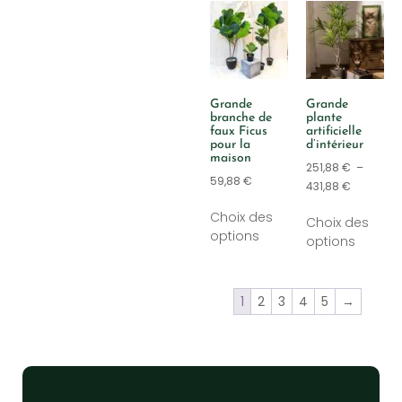
Grande
Grande
branche de
plante
faux Ficus
artificielle
pour la
d’intérieur
maison
251,88
€
–
59,88
€
431,88
€
Choix des
Choix des
options
options
1
2
3
4
5
→