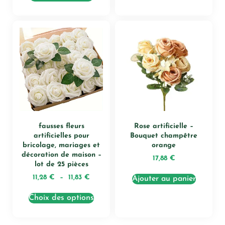
fausses fleurs
Rose artificielle –
artificielles pour
Bouquet champêtre
bricolage, mariages et
orange
décoration de maison –
17,88
€
lot de 25 pièces
11,28
€
–
11,83
€
Ajouter au panier
Choix des options