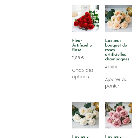
Fleur
Luxueux
Artificielle
bouquet de
Rose
roses
artificielles
11,88
€
champagnes
41,88
€
Choix des
options
Ajouter au
panier
Luxueux
Luxueux