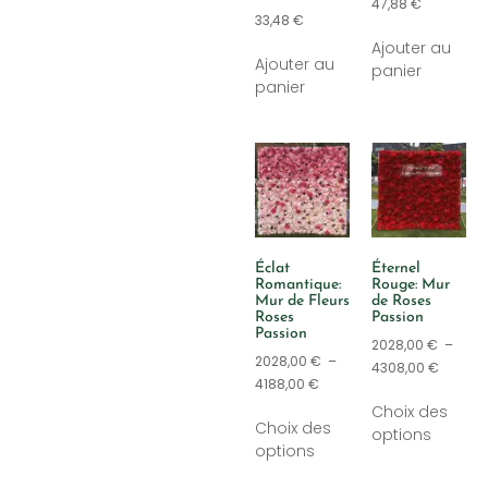
47,88
€
33,48
€
Ajouter au
Ajouter au
panier
panier
Éclat
Éternel
Romantique:
Rouge: Mur
Mur de Fleurs
de Roses
Roses
Passion
Passion
2028,00
€
–
2028,00
€
–
4308,00
€
4188,00
€
Choix des
Choix des
options
options