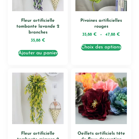
Fleur artificielle
Pivoines artificielles
tombante lavande 2
rouges
branches
35,88
€
–
47,88
€
35,88
€
Choix des options
Ajouter au panier
Fleur artificielle
Oeillets artificiels tête