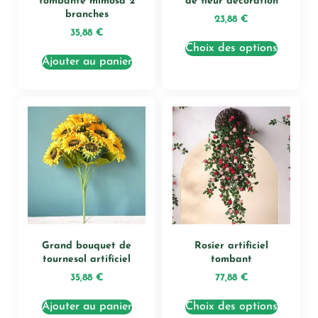
tombante mimosa 2
de fleur décoration
branches
23,88
€
35,88
€
Choix des options
Ajouter au panier
Grand bouquet de
Rosier artificiel
tournesol artificiel
tombant
35,88
€
77,88
€
Ajouter au panier
Choix des options