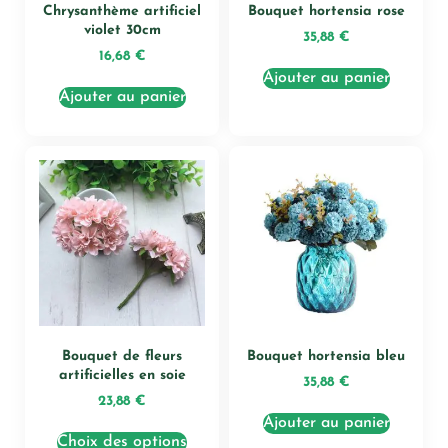
Chrysanthème artificiel
Bouquet hortensia rose
violet 30cm
35,88
€
16,68
€
Ajouter au panier
Ajouter au panier
Bouquet de fleurs
Bouquet hortensia bleu
artificielles en soie
35,88
€
23,88
€
Ajouter au panier
Choix des options