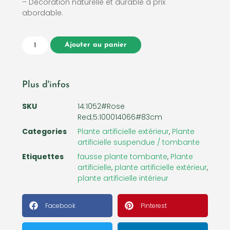
– Décoration naturelle et durable à prix
abordable.
Ajouter au panier
Plus d'infos
SKU
14:1052#Rose
Red;5:100014066#83cm
Categories
Plante artificielle extérieur
,
Plante
artificielle suspendue / tombante
Etiquettes
fausse plante tombante
,
Plante
artificielle
,
plante artificielle extérieur
,
plante artificielle intérieur
Facebook
Pinterest