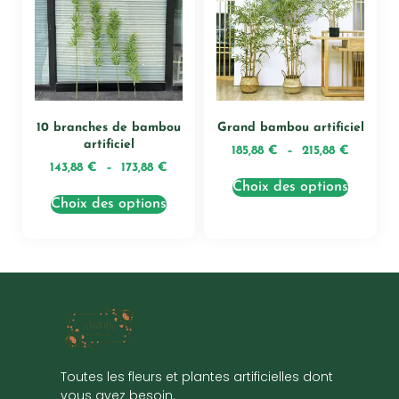
10 branches de bambou
Grand bambou artificiel
artificiel
185,88
€
–
215,88
€
143,88
€
–
173,88
€
Choix des options
Choix des options
Toutes les fleurs et plantes artificielles dont
vous avez besoin.