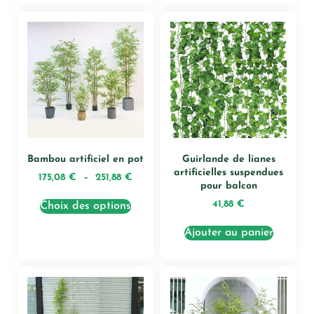
Bambou artificiel en pot
Guirlande de lianes
artificielles suspendues
175,08
€
–
251,88
€
pour balcon
41,88
€
Choix des options
Ajouter au panier