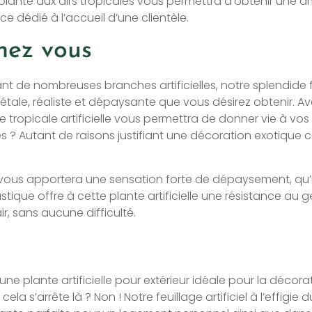
se plante aux airs tropicales vous permettra d’obtenir un
e dédié à l’accueil d’une clientèle.
hez vous
de nombreuses branches artificielles, notre splendide fa
e, réaliste et dépaysante que vous désirez obtenir. Avec un
te tropicale artificielle vous permettra de donner vie à v
es ? Autant de raisons justifiant une décoration exotiqu
 vous apportera une sensation forte de dépaysement, qu’il 
ique offre à cette plante artificielle une résistance au gel
r, sans aucune difficulté.
ne plante artificielle pour extérieur idéale pour la décorat
la s’arrête là ? Non ! Notre feuillage artificiel à l’effig