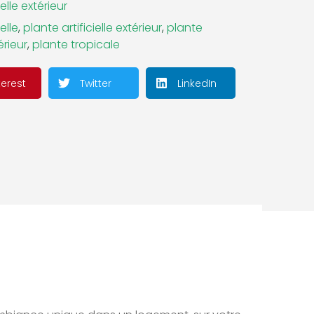
ielle extérieur
elle
,
plante artificielle extérieur
,
plante
térieur
,
plante tropicale
terest
Twitter
LinkedIn