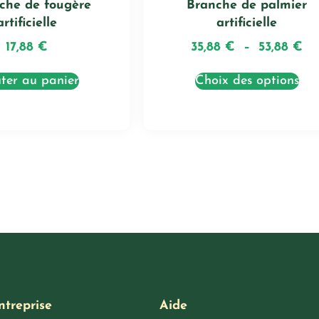
nche de fougère
Branche de palmier
artificielle
artificielle
17,88
€
35,88
€
–
53,88
€
ter au panier
Choix des options
ntreprise
Aide