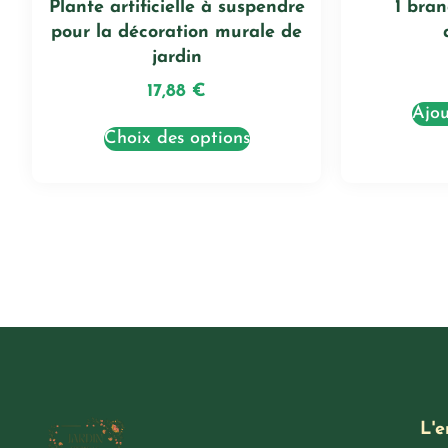
Plante artificielle à suspendre
1 bra
pour la décoration murale de
jardin
17,88
€
Ajou
Choix des options
L'e