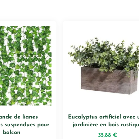
ande de lianes
Eucalyptus artificiel avec
les suspendues pour
jardinière en bois rustiq
balcon
35,88
€