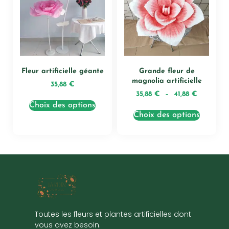
Fleur artificielle géante
Grande fleur de
magnolia artificielle
35,88
€
35,88
€
–
41,88
€
Choix des options
Choix des options
Toutes les fleurs et plantes artificielles dont
vous avez besoin.