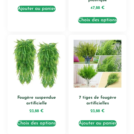
plastique
47,88
€
Ajouter au panier
Choix des options
Fougère suspendue
7 tiges de fougère
artificielle
artificielles
23,88
€
23,88
€
Choix des options
Ajouter au panier