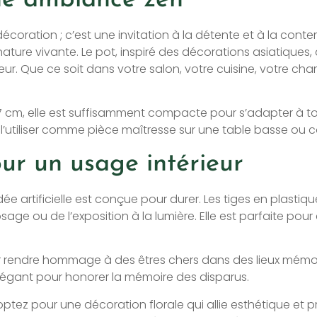
décoration ; c’est une invitation à la détente et à la conte
e nature vivante. Le pot, inspiré des décorations asiatique
ur. Que ce soit dans votre salon, votre cuisine, votre ch
7 cm, elle est suffisamment compacte pour s’adapter à to
 de l’utiliser comme pièce maîtresse sur une table basse o
ur un usage intérieur
 artificielle est conçue pour durer. Les tiges en plastique
osage ou de l’exposition à la lumière. Elle est parfaite pou
rendre hommage à des êtres chers dans des lieux mémoriels
élégant pour honorer la mémoire des disparus.
 optez pour une décoration florale qui allie esthétique et p