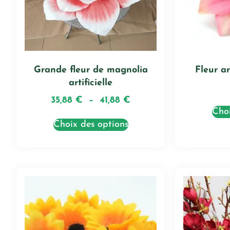
Grande fleur de magnolia
Fleur ar
artificielle
35,88
€
–
41,88
€
Choi
Choix des options