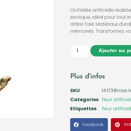
Orchidée artificielle réalis
exotique, idéal pour tout in
attirer l’œil. Matériaux d
mémoriels. Transformez vo
Ajouter au p
Plus d'infos
SKU
14:173#rose 
Categories
Fleur artificiel
Etiquettes
fleur artificiel
Facebook
Pin