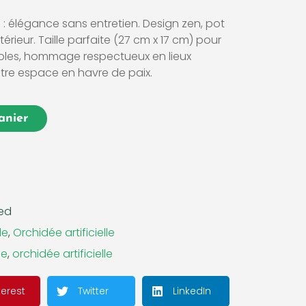
te : élégance sans entretien. Design zen, pot
térieur. Taille parfaite (27 cm x 17 cm) pour
urables, hommage respectueux en lieux
tre espace en havre de paix.
anier
red
le
,
Orchidée artificielle
le
,
orchidée artificielle
terest
Twitter
LinkedIn