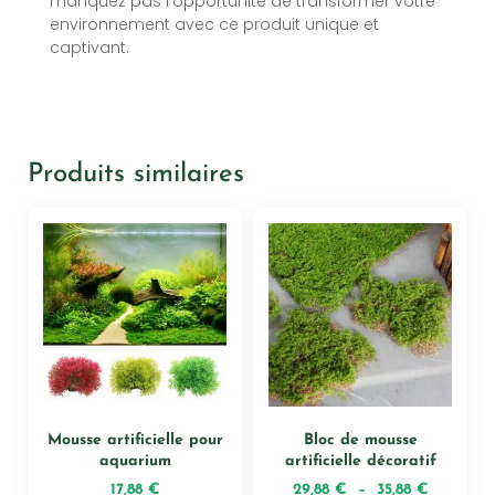
manquez pas l’opportunité de transformer votre
environnement avec ce produit unique et
captivant.
Produits similaires
Mousse artificielle pour
Bloc de mousse
aquarium
artificielle décoratif
17,88
€
29,88
€
–
35,88
€