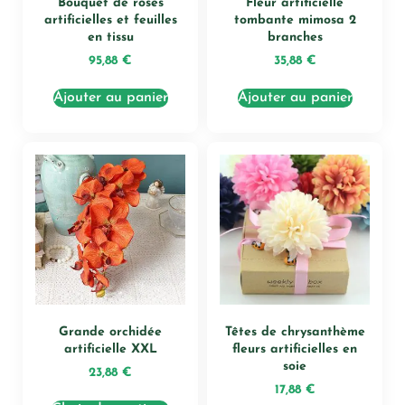
Bouquet de roses
Fleur artificielle
artificielles et feuilles
tombante mimosa 2
en tissu
branches
95,88
€
35,88
€
Ajouter au panier
Ajouter au panier
Grande orchidée
Têtes de chrysanthème
artificielle XXL
fleurs artificielles en
soie
23,88
€
17,88
€