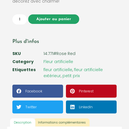
décorez avec charme!
Ajouter au panier
Plus d'infos
SKU
14:771#Rose Red
Category
Fleur artificielle
Etiquettes
fleur artificielle
,
fleur artificielle
extérieur
,
petit prix
Facebook
Pinterest
Twitter
LinkedIn
Description
Informations complémentaires