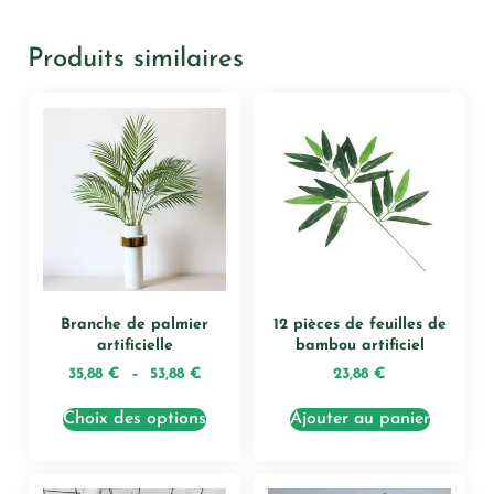
Produits similaires
Branche de palmier
12 pièces de feuilles de
artificielle
bambou artificiel
35,88
€
–
53,88
€
23,88
€
Choix des options
Ajouter au panier