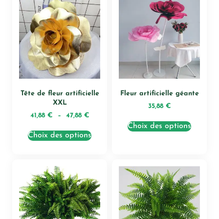
Tête de fleur artificielle
Fleur artificielle géante
XXL
35,88
€
41,88
€
–
47,88
€
Choix des options
Choix des options