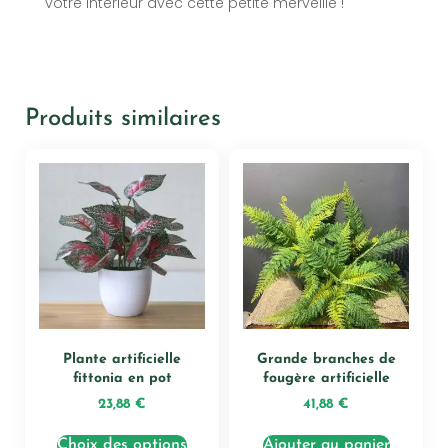
votre intérieur avec cette petite merveille !
Produits similaires
Plante artificielle
Grande branches de
fittonia en pot
fougère artificielle
23,88
€
41,88
€
Choix des options
Ajouter au panier