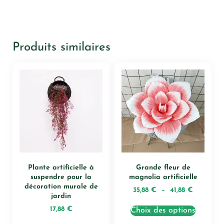
Produits similaires
Plante artificielle à
Grande fleur de
suspendre pour la
magnolia artificielle
décoration murale de
35,88
€
–
41,88
€
jardin
17,88
€
Choix des options