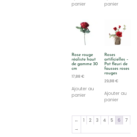
panier
panier
Rose rouge
Roses
réaliste haut
artificielles –
de gamme 30
Pot fleuri de
cm
fausses roses
rouges
17,88
€
29,88
€
Ajouter au
Ajouter au
panier
panier
←
1
2
3
4
5
6
7
→