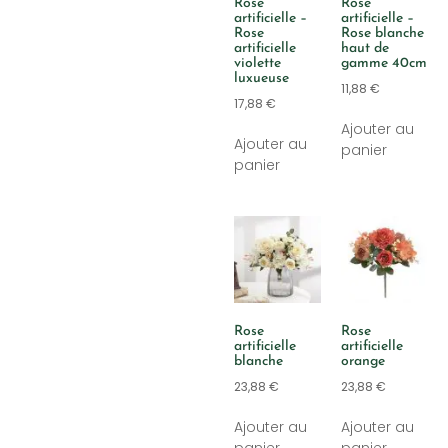
Rose
Rose
artificielle –
artificielle –
Rose
Rose blanche
artificielle
haut de
violette
gamme 40cm
luxueuse
11,88
€
17,88
€
Ajouter au
Ajouter au
panier
panier
Rose
Rose
artificielle
artificielle
blanche
orange
23,88
€
23,88
€
Ajouter au
Ajouter au
panier
panier